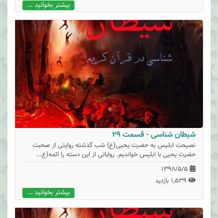
بیشتر بخوانید ...
شیطان شناسی - قسمت 29
نصیحت ابلیس به حضرت یحیی(ع) شب گذشته روایتی از صحبت
حضرت یحیی با ابلیس خواندیم. روایاتی از این دسته را ائمه(ع...
1398/5/5
1,539 بازدید
بیشتر بخوانید ...