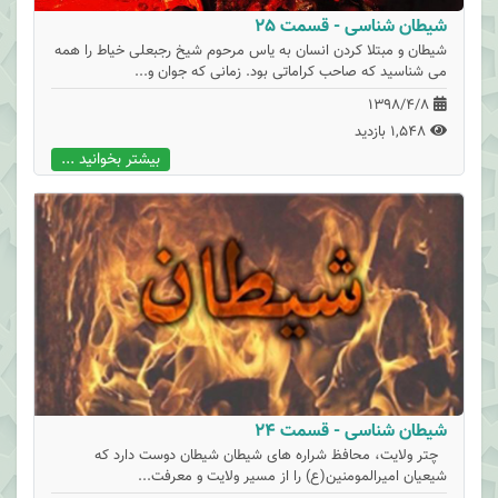
شیطان شناسی - قسمت 25
شیطان و مبتلا کردن انسان به یاس مرحوم شیخ رجبعلی خیاط را همه
می شناسید که صاحب کراماتی بود. زمانی که جوان و...
1398/4/8
1,548 بازدید
بیشتر بخوانید ...
شیطان شناسی - قسمت 24
چتر ولایت، محافظ شراره های شیطان شیطان دوست دارد که
شیعیان امیرالمومنین(ع) را از مسیر ولایت و معرفت...