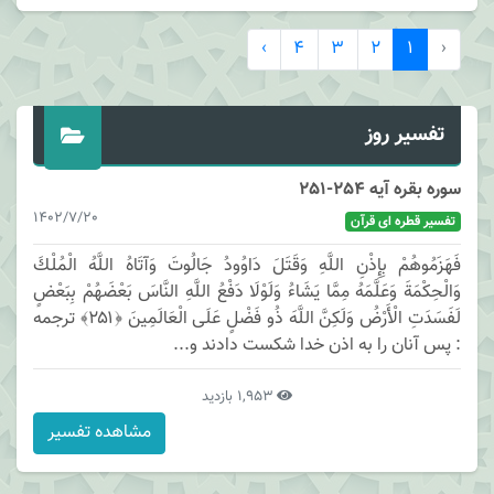
›
4
3
2
1
‹
تفسیر روز
سوره بقره آیه 254-251
1402/7/20
تفسیر قطره ای قرآن
فَهَزَمُوهُمْ بِإِذْنِ اللَّهِ وَقَتَلَ دَاوُودُ جَالُوتَ وَآتَاهُ اللَّهُ الْمُلْكَ
وَالْحِكْمَةَ وَعَلَّمَهُ مِمَّا يَشَاءُ وَلَوْلَا دَفْعُ اللَّهِ النَّاسَ بَعْضَهُمْ بِبَعْضٍ
لَفَسَدَتِ الْأَرْضُ وَلَكِنَّ اللَّهَ ذُو فَضْلٍ عَلَى الْعَالَمِينَ ﴿۲۵۱﴾ ترجمه
: پس آنان را به اذن خدا شكست دادند و...
1,953 بازدید
مشاهده تفسیر