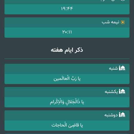
19:44
نیمه شب
20:11
ذکر ایام هفته
شنبه
یا رَبَّ الْعالَمین
یکشنبه
یا ذَالْجَلالِ وَالْاِکْرام
دوشنبه
یا قاضِیَ الْحاجات