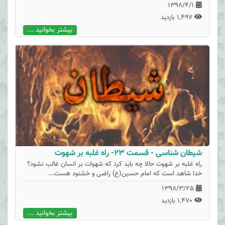
1398/4/1
1,497 بازدید
بیشتر بخوانید ...
شیطان شناسی - قسمت 23- راه غلبه بر شهوت
راه غلبه بر شهوت حالا چه باید کرد که شهوات بر انسان غالب نشود؟
خدا شاهد است که امام حسین(ع) راضی و خشنود هست...
1398/3/25
1,470 بازدید
بیشتر بخوانید ...