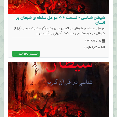
شیطان شناسی - قسمت 26- عوامل سلطه ی شیطان بر
انسان
عوامل سلطه ی شیطان بر انسان در روایت دیگر حضرت موسی(ع) از
شیطان در خواست می کند که: أخبرني بالذّنب ال...
1398/4/15
1,568 بازدید
بیشتر بخوانید ...