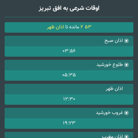
اوقات شرعی به افق تبریز
53
:
2
مانده تا
اذان ظهر
اذان صبح
03:56
طلوع خورشید
05:35
اذان ظهر
12:30
غروب خورشید
19:23
اذان مغرب