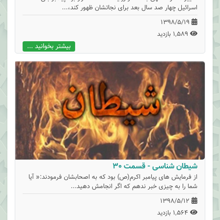
اسرائیل چهار صد سال بعد برای نجاتشان ظهور کند،...
1398/5/19
1,589 بازدید
بیشتر بخوانید ...
شیطان شناسی - قسمت 30
از فرمایش های پیامبر اکرم(ص) بود که به اصحابشان فرمودند:« آیا
شما را به چیزی خبر ندهم که اگر انجامش دهید...
1398/5/12
1,564 بازدید