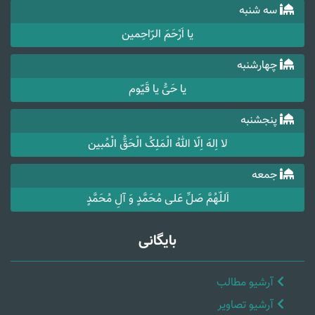
سه شنبه
یا اَرْحَمَ الرّاحِمین
چهارشنبه
یا حَیُّ یا قَیّوم
پنجشنبه
لا اِلهَ اِلّا اللهُ الْمَلِکُ الْحَقُّ الْمُبین
جمعه
اَللّهُمَّ صَلِّ عَلی مُحَمَّدٍ وَ آلِ مُحَمَّدٍ
بایگانی
آرشیو مطالب
آرشیو تصاویر