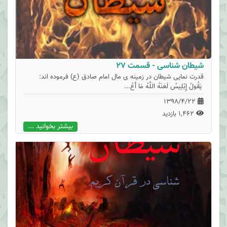
شیطان شناسی - قسمت 27
قدرت نمایی شیطان در زمینه ی مال امام صادق (ع) فرموده اند:
یَقُولُ إِبْلِیسُ لَعَنَهُ اللَّهُ مَا أَعْ...
1398/4/22
1,462 بازدید
بیشتر بخوانید ...