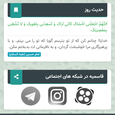
حدیث روز
اَللّهُمَّ اجْعَلْنی اَخْشاکَ کَانّی اَراکَ وَ اَسْعِدْنی بِتَقویکَ وَ لا تُشْقِنی
بِمَعْصِیَتِکَ.
خدایا! چنانم کن که از تو بترسم گویا که تو را می بینم، و با
پرهیزگاری مرا خوشبخت گردان، و به نافرمانی ات بدبختم مکن.
امام حسین (علیه السلام)
قاسمیه در شبکه های اجتماعی