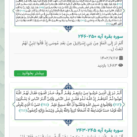
سوره بقره آیه 250-246
أَلَمْ تَرَ إِلَى الْمَلَإِ مِنْ بَنِي إِسْرَائِيلَ مِنْ بَعْدِ مُوسَى إِذْ قَالُوا لِنَبِيٍّ لَهُمُ
ابْعَثْ ل...
1402/7/17
1,683 بازدید
بیشتر بخوانید ...
سوره بقره آیه 245-243