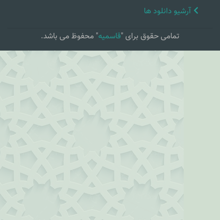
آرشیو دانلود ها
تمامی حقوق برای "
قاسمیه
" محفوظ می باشد.