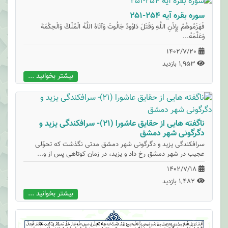
سوره بقره آیه 254-251
فَهَزَمُوهُمْ بِإِذْنِ اللَّهِ وَقَتَلَ دَاوُودُ جَالُوتَ وَآتَاهُ اللَّهُ الْمُلْكَ وَالْحِكْمَةَ
وَعَلَّمَهُ...
1402/7/20
1,953 بازدید
بیشتر بخوانید ...
ناگفته هایی از حقایق عاشورا (21)- سرافکندگی یزید و
دگرگونی شهر دمشق
سرافکندگی یزید و دگرگونی شهر دمشق مدتی نگذشت که تحوّلی
عجیب در شهر دمشق رخ داد و یزید، در زمان کوتاهی پس از و...
1402/7/18
1,482 بازدید
بیشتر بخوانید ...