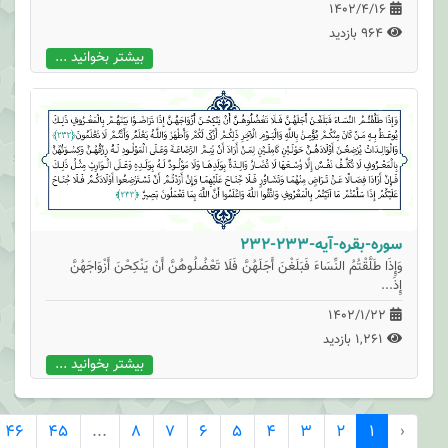
1402/4/16
964 بازدید
بیشتر بخوانید ...
سوره-بقره-آیه-233-232
وَإِذَا طَلَّقْتُمُ النِّسَاءَ فَبَلَغْنَ أَجَلَهُنَّ فَلَا تَعْضُلُوهُنَّ أَنْ يَنْكِحْنَ أَزْوَاجَهُنَّ
إِذَ...
1402/1/22
1,261 بازدید
بیشتر بخوانید ...
›
46
45
...
8
7
6
5
4
3
2
1
‹