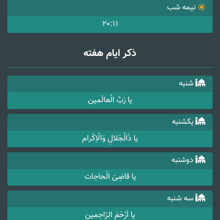
نیمه شب
20:11
ذکر ایام هفته
شنبه
یا رَبَّ الْعالَمین
یکشنبه
یا ذَالْجَلالِ وَالْاِکْرام
دوشنبه
یا قاضِیَ الْحاجات
سه شنبه
یا اَرْحَمَ الرّاحِمین