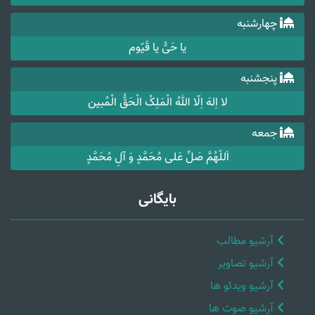
چهارشنبه
یا حَیُّ یا قَیّوم
پنجشنبه
لا اِلهَ اِلّا اللهُ الْمَلِکُ الْحَقُّ الْمُبین
جمعه
اَللّهُمَّ صَلِّ عَلی مُحَمَّدٍ وَ آلِ مُحَمَّدٍ
بایگانی
آرشیو مطالب
آرشیو تصاویر
آرشیو ویدئو ها
آرشیو صوت ها