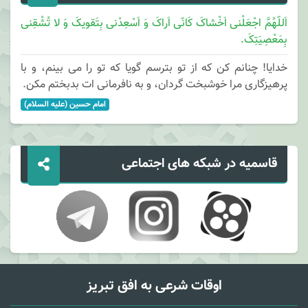
للّهُمَّ اجْعَلْنی اَخْشاکَ کَانّی اَراکَ وَ اَسْعِدْنی بِتَقویکَ وَ لا تُشْقِنی
مَعْصِیَتِکَ.
ایا! چنانم کن که از تو بترسم گویا که تو را می بینم، و با
هیزگاری مرا خوشبخت گردان، و به نافرمانی ات بدبختم مکن.
امام حسین (علیه السلام)
قاسمیه در شبکه های اجتماعی
اوقات شرعی به افق تبریز