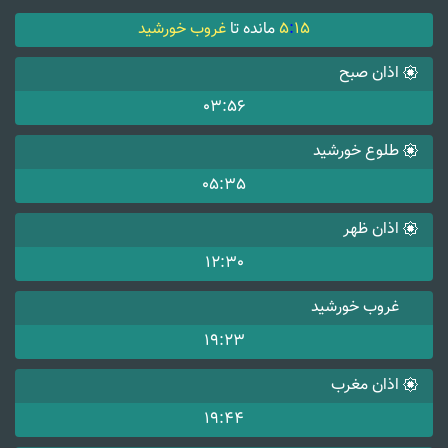
15
:
5
مانده تا
غروب خورشید
اذان صبح
03:56
طلوع خورشید
05:35
اذان ظهر
12:30
غروب خورشید
19:23
اذان مغرب
19:44