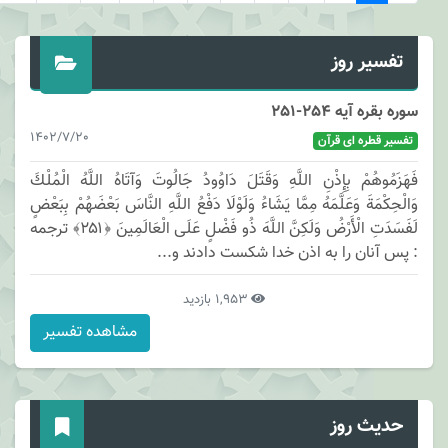
تفسیر روز
ره بقره آیه 254-251
1402/7/20
فسیر قطره ای قرآن
هَزَمُوهُمْ بِإِذْنِ اللَّهِ وَقَتَلَ دَاوُودُ جَالُوتَ وَآتَاهُ اللَّهُ الْمُلْكَ
الْحِكْمَةَ وَعَلَّمَهُ مِمَّا يَشَاءُ وَلَوْلَا دَفْعُ اللَّهِ النَّاسَ بَعْضَهُمْ بِبَعْضٍ
لَفَسَدَتِ الْأَرْضُ وَلَكِنَّ اللَّهَ ذُو فَضْلٍ عَلَى الْعَالَمِينَ ﴿۲۵۱﴾ ترجمه
پس آنان را به اذن خدا شكست دادند و...
1,953 بازدید
مشاهده تفسیر
حدیث روز