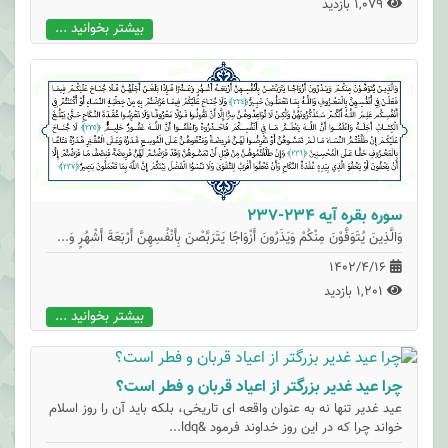
1,079 بازدید
بیشتر بخوانید ...
سوره بقره آیه 234-237
وَالَّذِينَ يُتَوَفَّوْنَ مِنْكُمْ وَيَذَرُونَ أَزْوَاجًا يَتَرَبَّصْنَ بِأَنْفُسِهِنَّ أَرْبَعَةَ أَشْهُرٍ وَ...
1402/4/16
1,201 بازدید
بیشتر بخوانید ...
چرا عید غدیر بزرگتر از اعیاد قربان و فطر است؟
عید غدیر تنها نه به عنوان واقعه ای تاریخی، بلکه باید آن را روز اسلام
خواند چرا که در این روز خداوند فرمود &ldq...