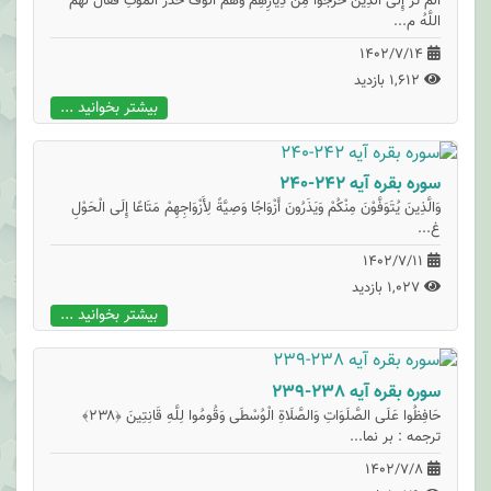
أَلَمْ تَرَ إِلَى الَّذِينَ خَرَجُوا مِنْ دِيَارِهِمْ وَهُمْ أُلُوفٌ حَذَرَ الْمَوْتِ فَقَالَ لَهُمُ
اللَّهُ م...
1402/7/14
1,612 بازدید
بیشتر بخوانید ...
سوره بقره آیه 242-240
وَالَّذِينَ يُتَوَفَّوْنَ مِنْكُمْ وَيَذَرُونَ أَزْوَاجًا وَصِيَّةً لِأَزْوَاجِهِمْ مَتَاعًا إِلَى الْحَوْلِ
غ...
1402/7/11
1,027 بازدید
بیشتر بخوانید ...
سوره بقره آیه 238-239
حَافِظُوا عَلَى الصَّلَوَاتِ وَالصَّلَاةِ الْوُسْطَى وَقُومُوا لِلَّهِ قَانِتِينَ ﴿۲۳۸﴾
ترجمه : بر نما...
1402/7/8