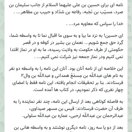
نامه ای برای حسین بن علی علیهما السلام از جانب سلیمان بن
صرد، مسیّب بن نَجَبه، رفاعه بن شدّاد و حبیب بن مظاهر... .
خدا را سپاس که معاویه مرد... .
ای حسین! به نزد ما بیا و به سوی ما اقبال نما تا به واسطه شما،
گِرد حق جمع شویم... نعمان بن بشیر در کوفه و در قصر
حکومتی از طرف حکومت به ولایت رسیده، ما به او در نماز اقتدا
نمی کنیم ودر نماز جمعه نیز شرکت نمی کنیم... .
این خلاصه ای از نامه آنان بود. آنان این نامه را به واسطه دو نفر
به نام های عبداللّه بن مِسمَعْ همدانی و عبداللّه بن وال2
فرستادند. بنا بر تحقیقات انجام یافته، این نامه فقط با امضای
چهار نفری که ذکر نمودیم، در کتاب ها آمده است.
به فاصله کوتاهی بعد از ارسال این نامه، چند نفر نماینده را به
طرف آن حضرت فرستادند: قیس بن مسهر صیداوی،
عبدالرحمان بن عبداللّه ارحبی، عماره بن عبداللّه سلولی.
بعد از دو یا سه روز، نامه دیگری نوشتند و به واسطه هانی بن