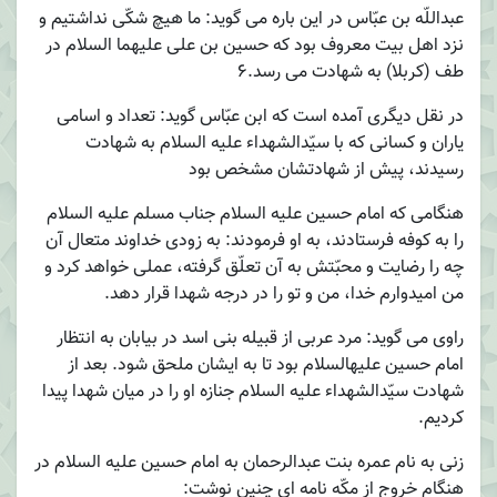
عبداللّه بن عبّاس در این باره می گوید: ما هیچ شکّی نداشتیم و
نزد اهل بیت معروف بود که حسین بن علی علیهما السلام در
طف (کربلا) به شهادت می رسد.6
در نقل دیگری آمده است که ابن عبّاس گوید: تعداد و اسامی
یاران و کسانی که با سیّدالشهداء علیه السلام به شهادت
رسیدند، پیش از شهادتشان مشخص بود
هنگامی که امام حسین علیه السلام جناب مسلم علیه السلام
را به کوفه فرستادند، به او فرمودند: به زودی خداوند متعال آن
چه را رضایت و محبّتش به آن تعلّق گرفته، عملی خواهد کرد و
من امیدوارم خدا، من و تو را در درجه شهدا قرار دهد.
راوی می گوید: مرد عربی از قبیله بنی اسد در بیابان به انتظار
امام حسین علیهالسلام بود تا به ایشان ملحق شود. بعد از
شهادت سیّدالشهداء علیه السلام جنازه او را در میان شهدا پیدا
کردیم.
زنی به نام عمره بنت عبدالرحمان به امام حسین علیه السلام در
هنگام خروج از مکّه نامه ای چنین نوشت: