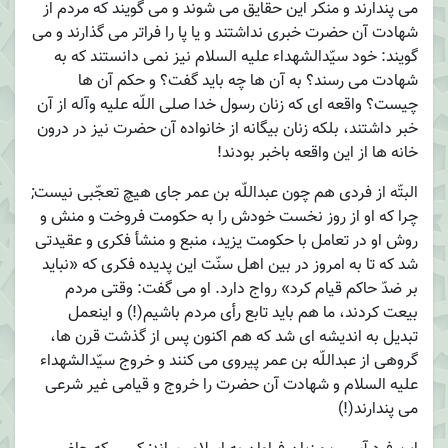
می پندارند و منکر این حقایق می شوند و می گویند که مردم از
شهادت آن حضرت خبری نداشتند و یا پا را فراتر می گذارند و می
گویند: خود سیّدالشهداء علیه السلام نیز نمی دانستند که به
شهادت می رسند؟ به آن ها چه باید گفت؟ و حکم آن ها
چیست؟ واقعه ای که زنان رسول خدا صلی اللّه علیه وآله از آن
خبر داشتند، بلکه زنان بیگانه از خانواده آن حضرت نیز در درون
خانه ها از این واقعه باخبر بودند!
البتّه از فردی هم چون عبداللّه بن عمر جای هیچ تعجّبی نیست;
چرا که او از روز نخست خودش را به حکومت فروخت و منش و
روش او در تعامل با حکومت یزید، منبع و منشأ فکری و عقیدتی
شد که تا به امروز در بین اهل سنّت این پدیده فکری که «نباید
بر ضدّ حاکم قیام کرد» رواج دارد. او می گفت: وقتی مردم
بیعت کردند، ما هم باید تابع رأی مردم باشیم(!) و اینعمل
تبدیل به اندیشه ای شد که هم اکنون پس از گذشت قرن ها،
گروهی از عبداللّه بن عمر پیروی می کنند و خروج سیّدالشهداء
علیه السلام و شهادت آن حضرت را خروج و قیامی غیر شرعی
می پندارند(!)