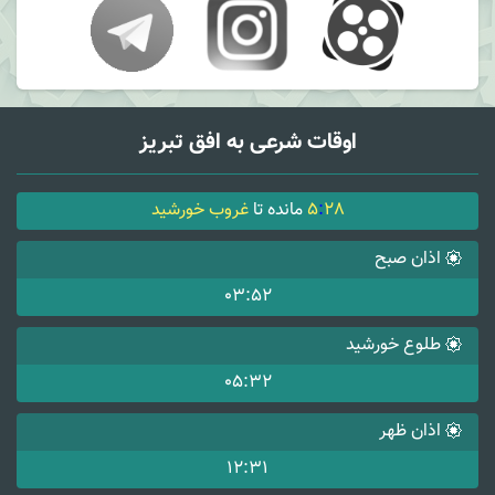
اوقات شرعی به افق تبریز
28
:
5
مانده تا
غروب خورشید
اذان صبح
03:52
طلوع خورشید
05:32
اذان ظهر
12:31