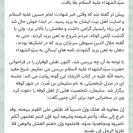
سیّدالشهداء علیه السلام بقا یافت.
پیش تر گفته شد که وقتی خبر شهادت امام حسین علیه السلام
و اسارت اهل بیت ایشان به یزید رسید، در ابتدا خوش حال شد
و ابن زیاد رابسیار گرامی داشت و مقامش را بالاتر برد، ولی با
گذشت ایّامی کوتاه، مردم شروع به لعن یزید کردند. حتی به
گفته جلال الدین سیوطی سربازان یزید که در لشکرها بودند،
دهان به لعن یزید گشودند.نامه های ارسالی به سیّدالشهداء
با توجه به آن چه بررسی شد، اکنون نقش کوفیان را در فراخوانی
حضرت سیّدالشهداء علیه السلام بررسی می نماییم. شیخ مفید
رحمه اللّه علیه در کتاب الارشاد این گونه روایت می کند: جلسه
ای در منزل شخصیّتی به نام سلیمان بن صُرد، در شهر کوفه
برگزار شد. سلیمان، شخصیت هایی از اهل کوفه را دعوت کرد.
وی در سخنرانی خود برای آنان چنین گفت:
إنّ معاویه قد هلک وإنّ حسیناً قد تقبّض علی القوم ببیعته، وقد
خرج إلی مکّه، وأنتم شیعته وشیعه أبیه فإن کنتم تعلمون أنّکم
ناصروه ومجاهدوا عدوّه، فاعلموه وإن خفتم الفشل والوهن فلا
تقرّوا الرجل فی نفسه;