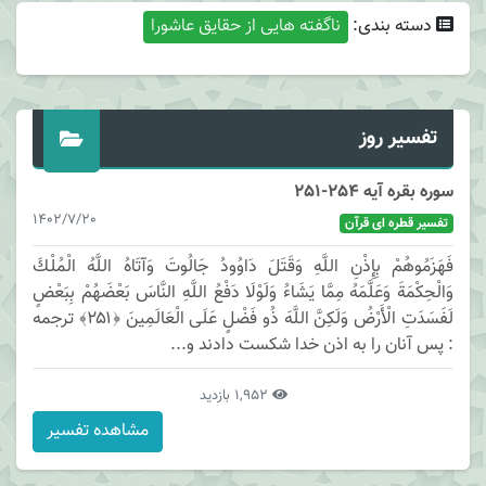
دسته بندی:
ناگفته هایی از حقایق عاشورا
تفسیر روز
سوره بقره آیه 254-251
1402/7/20
تفسیر قطره ای قرآن
فَهَزَمُوهُمْ بِإِذْنِ اللَّهِ وَقَتَلَ دَاوُودُ جَالُوتَ وَآتَاهُ اللَّهُ الْمُلْكَ
وَالْحِكْمَةَ وَعَلَّمَهُ مِمَّا يَشَاءُ وَلَوْلَا دَفْعُ اللَّهِ النَّاسَ بَعْضَهُمْ بِبَعْضٍ
لَفَسَدَتِ الْأَرْضُ وَلَكِنَّ اللَّهَ ذُو فَضْلٍ عَلَى الْعَالَمِينَ ﴿۲۵۱﴾ ترجمه
: پس آنان را به اذن خدا شكست دادند و...
1,952 بازدید
مشاهده تفسیر