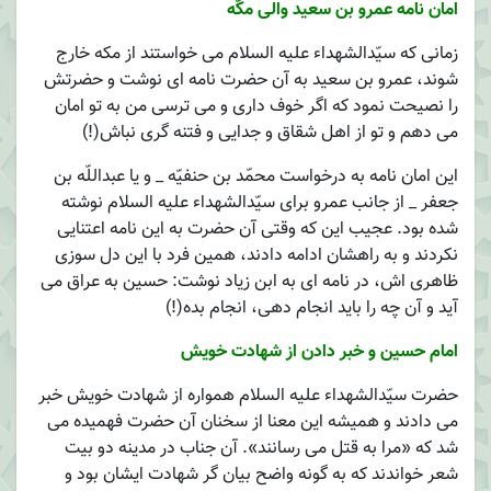
امان نامه عمرو بن سعید والی مکّه
زمانی که سیّدالشهداء علیه السلام می خواستند از مکه خارج
شوند، عمرو بن سعید به آن حضرت نامه ای نوشت و حضرتش
را نصیحت نمود که اگر خوف داری و می ترسی من به تو امان
می دهم و تو از اهل شقاق و جدایی و فتنه گری نباش(!)
این امان نامه به درخواست محمّد بن حنفیّه _ و یا عبداللّه بن
جعفر _ از جانب عمرو برای سیّدالشهداء علیه السلام نوشته
شده بود. عجیب این که وقتی آن حضرت به این نامه اعتنایی
نکردند و به راهشان ادامه دادند، همین فرد با این دل سوزی
ظاهری اش، در نامه ای به ابن زیاد نوشت: حسین به عراق می
آید و آن چه را باید انجام دهی، انجام بده(!)
امام حسین و خبر دادن از شهادت خویش
حضرت سیّدالشهداء علیه السلام همواره از شهادت خویش خبر
می دادند و همیشه این معنا از سخنان آن حضرت فهمیده می
شد که «مرا به قتل می رسانند». آن جناب در مدینه دو بیت
شعر خواندند که به گونه واضح بیان گر شهادت ایشان بود و