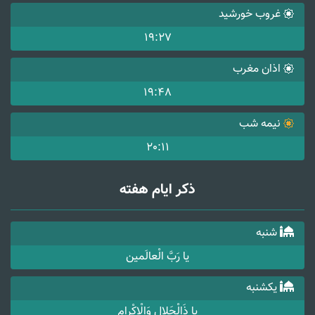
غروب خورشید
19:27
اذان مغرب
19:48
نیمه شب
20:11
ذکر ایام هفته
شنبه
یا رَبَّ الْعالَمین
یکشنبه
یا ذَالْجَلالِ وَالْاِکْرام