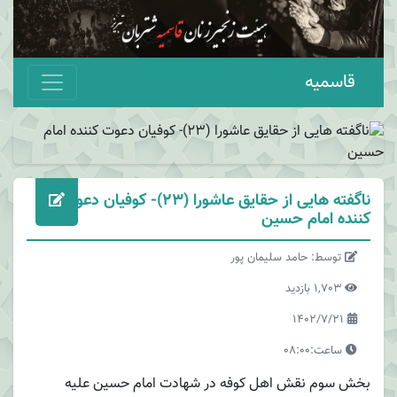
قاسمیه
ناگفته هایی از حقایق عاشورا (23)- کوفیان دعوت
کننده امام حسین
توسط: حامد سلیمان پور
1,703 بازدید
1402/7/21
ساعت:08:00
بخش سوم نقش اهل کوفه در شهادت امام حسین علیه