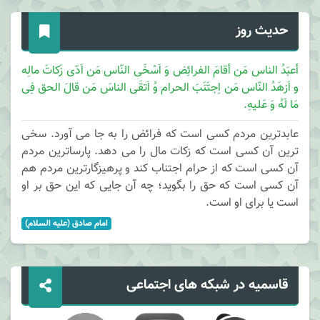
حدیث روز
أعبَدُ الناس مَن أقامَ الفرائِض وَ اَسْخَی النّاس مَن اَدّی زَکاتَ مالِه
و اَزهَدُ النّاس مَن اِجتَنَبَ الحرام وُ اَتقَی الناسَ مَن قالَ الحق فِی
مَا لَهُ وَ عَلیهِ.
عابدترین مردم کسی است که فرائض را به جا می آورد. سخی
ترین آن کسی است که زکات مال را می دهد. پارساترین مردم
آن کسی است که از حرام اجتناب کند و پرهیزگارترین مردم هم
آن کسی است که حق را بگوید؛ چه آن جایی که این حق بر او
است یا برای او است.
امام صادق (علیه السلام)
قاسمیه در شبکه های اجتماعی