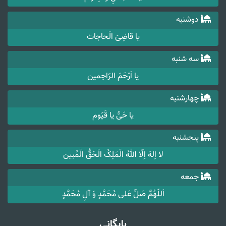
دوشنبه
یا قاضِیَ الْحاجات
سه شنبه
یا اَرْحَمَ الرّاحِمین
چهارشنبه
یا حَیُّ یا قَیّوم
پنجشنبه
لا اِلهَ اِلّا اللهُ الْمَلِکُ الْحَقُّ الْمُبین
جمعه
اَللّهُمَّ صَلِّ عَلی مُحَمَّدٍ وَ آلِ مُحَمَّدٍ
بایگانی