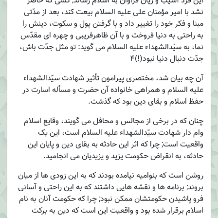
این فرد آسیب و زیان فراوان به اسلام رساند; کسی که حاضر
نشد با امیر مؤمنان علی علیه السلام بیعت کند، بعد از مدّتی
مبنا و فکر خود را تغییر داد و با گرفتن پول و سکوت، دینش را
به راحتی به دنیا فروخت و با آن ظاهرفریبی و چهره ای مقدّس
نما، به سیّدالشهداء علیه السلام می گوید: تو مثل جدّت باش،
جدّت دنبال دنیا نبود(!)4
آن چه بیان شد، مختصری پیرامون تأثیر شهادت سیّدالشهداء
علیه السلام و همراهی خانواده آن حضرت و مسأله اسارت در
حفظ اسلام و بقای دین بود که گذشت.
چنان که در برخی از مجالس و محافل می گویند، وقایع اسلام
وام دار شهادت سیّدالشهداء علیه السلام است، این یک
واقعیت است; چرا که اثر این حادثه به بقای دین و پایان این
حادثه، به انقراض حکومت یزید و یزیدیان می انجامید.
روشن است که بنوامیه نیامده بودند که به این زودی ها از میان
بروند; برنامه ها و نقشه هایی داشتند که به این راحتی و آسانی
فرو پاشیدن حکومتشان ممکن نبود; چرا که حکومت آنان به نام
اسلام برقرار شده بود و واقعیت این است که دین به برکت