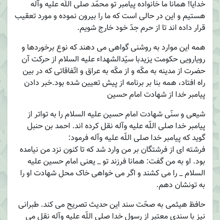
خدایا! همانا ما خانواده پیامبر تو محمّد صلی اللّه علیه وآله
هستیم و این در حالی است که ما را بیرون نموده و مورد تعقیب
قرار داده اند تا از حرم جدّ خود خارج شویم.
همه این موارد به روشنی گواهی می دهند که نوع برخوردها و
رویارویی حکومت یزیدبا سیّدالشهداء علیه السلام از حرکت آن
حضرت از مدینه به مکّه و از مکّه به عراق و اتّفاقاتی که در بین
راه افتاد، همه بنا بر برنامه از پیش تعیین شده بود.خبر دادن
پیامبر خدا از شهادت امام حسین
شیعی و سنّی شهادت امام حسین علیه السلام را به تواتر از
پیامبر خدا صلی اللّه علیه وآله نقل کرده اند. احمد بن حنبل
گوید که پیامبر خدا صلی اللّه علیه وآله فرمود:
فرشته ای از فرشتگان بر من وارد شد که تا کنون نزد من نیامده
بود. او به من گفت: همانا فرزند تو _ یعنی امام حسین علیه
السلام _ را می کشند و اگر می خواهی خاک محل شهادت او را
به تونشان دهم.
حافظ هیثمی به صحّت سند این حدیث تصریح می کند. طبرانی
نیز با سندی معتبر از رسول خدا صلی اللّه علیه وآله نقل می