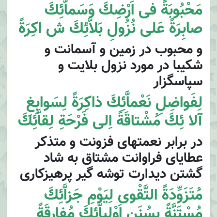
مَحْبُوبَةً فى اَرْضِكَ وَسَماَّئِكَ
صابِرَةً عَلى نُزُولِ بَلاَّئِكَ ش اكِرَةً
و محبوب در زمين و آسمانت و
شكيبا در مورد نزول بلايت و
سپاسگزار
لِفَواضِلِ نَعْماَّئِكَ ذاكِرَةً لِسَوابِغِ
آلا ئِكَ مُشْتاقَةً اِلى فَرْحَةِ لِقاَّئِكَ
در برابر نعمتهاى فزونت و متذكر
عطاياى فراوانت مشتاق به شاد
گشتن ديدارت توشه گير پرهيزكارى
مُتَزَوِّدَةً التَّقْوى لِيَوْمِ جَزاَّئِكَ
مُسْتَنَّةً بِسُنَنِ اَوْلِياَّئِكَ مُفارِقَةً