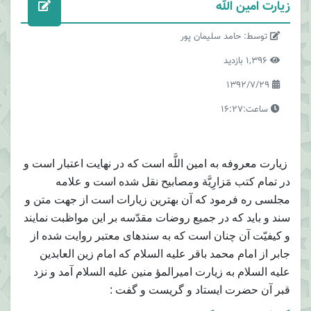
زیارت امین الله
توسط: حامد سلیمان پور
1,396 بازدید
1392/7/29
ساعت:16:27
زيارت معروفه به امين اللَّه است كه در نهايت اعتبار است و
در تمام كتب مَزارِيَّة ومصابيح نقل شده است و علامه
مجلسى ره فرمود كه آن بهترين زيارات است از جهت متن و
سند و بايد كه در جميع روضات مقدّسه بر اين مواظبت نمايند
و كيفيّت آن چنان است كه به سندهاى معتبر روايت شده از
جابر از امام محمد باقر عليه السلام كه امام زين العابدين
عليه السلام به زيارت اميرالمؤ منين عليه السلام آمد و نزد
قبر آن حضرت ايستاد و گريست و گفت :