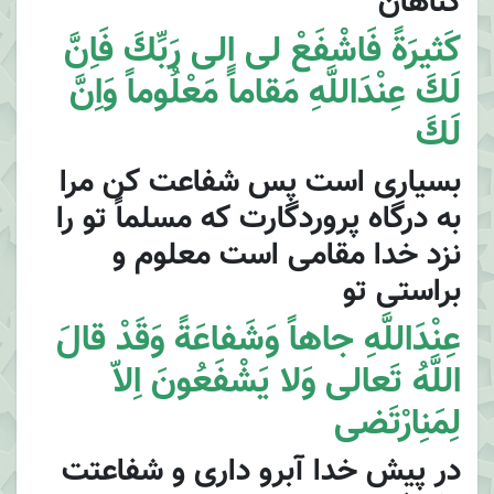
گناهان
كَثيرَةً فَاشْفَعْ لى اِلى رَبِّكَ فَاِنَّ
لَكَ عِنْدَاللَّهِ مَقاماً مَعْلُوماً وَاِنَّ
لَكَ
بسيارى است پس شفاعت كن مرا
به درگاه پروردگارت كه مسلماً تو را
نزد خدا مقامى است معلوم و
براستى تو
عِنْدَاللَّهِ جاهاً وَشَفاعَةً وَقَدْ قالَ
اللَّهُ تَعالى وَلا يَشْفَعُونَ اِلاّ
لِمَنِارْتَضى
در پيش خدا آبرو دارى و شفاعتت