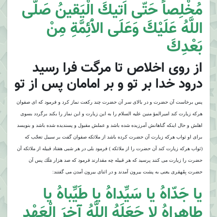
مُخْلِصاً حَتّى اَتيكَ الْيَقينُ صَلَّى
اللَّهُ عَلَيْكَ وَعَلَى الاَْئِمَّةِ مِنْ
بَعْدِكَ
از روى اخلاص تا مرگت فرا رسيد
درود خدا بر تو و بر امامان پس از تو
پس برخاست آن حضرت و در بالاى سر آن حضرت چند ركعت نماز كرد و فرمود كه اى صفوان
هركه زيارت كند اميرالمؤ منين عليه السلام را به اين زيارت و اين نماز را بكند برگردد بسوى
اهلش و حال اينكه گناهانش آمرزيده شده باشد و عملش مقبول و پسنديده شده باشد و بنويسد
براى او ثواب هركه زيارت آن حضرت كرده باشد از ملائكه صفوان گفت بر سبيل تعجّب كه
(ثواب هركه زيارت كند آن حضرت را از ملائكه ) فرمود بلى در هر شبى هفتاد قبيله از ملائكه آن
حضرت را زيارت مى كنند پرسيد كه هر قبيله چه مقدارند فرمود كه صد هزار مَلَك پس آن
حضرت بِقَهقرى يعنى به پشت بيرون آمدند و در اثناى بيرون آمدن مى گفتند:
يا جَدّاهُ يا سَيِّداهُ يا طَيِّباهُ يا
طاهِراهُ لا جَعَلَهُ اللَّهُ آخِرَ الْعَهْدِ