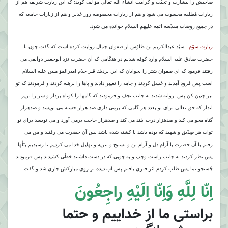
صاحبش را ببشارت و تحيّت و كرامت انشاء اللَّه تعالى مؤ لّف گويد: كه اين زيارت شريفه هم از
زيارات مُطلقه محسوب مى شود و هم از زيارات مخصوصه روز غدير و هم از زيارات جامعه كه
در جميع روضات مقدّسه ائمه عليهم السلام خوانده مى شود.
زيارت سوّم :
سيّد عبدالكريم بن طاوُس از صفوان جمال روايت كرده است كه گفت چون با
حضرت صادق عليه السلام وارد كوفه شديم در هنگامى كه آن حضرت نزد ابوجعفر دوانقى مى
رفتند فرمود كه اى صفوان شتر را بخوابان كه اين نزديك قبر جدّم اميرالمؤ منين عليه السلام
است پس فرود آمدند و غسل كردند و جامه را تغيير دادند و پاها را برهنه كردند و فرمودند كه تو
نيز چنين كن پس ‍ روانه شدند به جانب نجف و فرمودند كه گامها را كوتاه بردار و سر را بزير
انداز كه حق تعالى براى تو بعدد هر گامى كه برمى دارى صد هزار حسنه مى نويسد و صدهزار
گناه محو مى كند و صدهزار درجه بلند مى كند و صدهزار حاجت برمى آورد و مى نويسد براى تو
ثواب هر صِدّيق و شهيد كه بوده باشد يا كشته شده باشد پس آن حضرت مى رفتند و من مى
رفتم با آن حضرت با آرام دل و آرام تن و تسبيح و تنزيه و تهليل خدا مى كرديم تا رسيديم بتَلّها
پس نظر كردند به جانب راست وچپ و به چوبى كه در دست داشتند خطّى كشيدند پس فرمودند
جُستجو نما پس طلب كردم اثر قبرى يافتم پس آب ديده بر روى مباركش جارى شد و گفت
اِنّا لِلَّهِ وَاِنّا اِلَيْهِ راجِعُونَ
براستى ما از خداييم و حتما