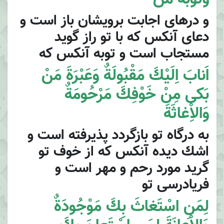
و درهاى اجابت برويشان باز است و
دعاى آنكس كه با تو راز گويد
مستجاب است و توبه آنكس كه
اَنابَ اِلَيْكَ مَقْبُولَةٌ وَعَبْرَةَ مَنْ
بَكى مِنْ خَوْفِكَ مَرْحُومَةٌ
وَالاِْغاثَةَ
به درگاه تو بازگردد پذيرفته است و
اشك ديده آنكس كه از خوف تو
گريد مورد رحم و مهر است و
فريادرسى تو
لِمَنِ اسْتَغاثَ بِكَ مَوْجُودَةٌ