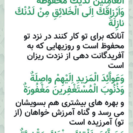
الْعامِلينَ لَدَيْكَ مَحْفُوظَةٌ
وَاَرْزاقَكَ اِلَى الْخَلائِقِ مِنْ لَدُنْكَ
نازِلَةٌ
آنانكه براى تو كار كنند در نزد تو
محفوظ است و روزيهايى كه به
آفريدگانت دهى از نزدت ريزان
است
وَعَواَّئِدَ الْمَزيدِ اِلَيْهِمْ واصِلَةٌ
وَذُنُوبَ الْمُسْتَغْفِرينَ مَغْفُورَةٌ
و بهره هاى بيشترى هم بسويشان
مى رسد و گناه آمرزش خواهان (از
تو) آمرزيده است