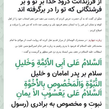
از فرزندانت درود خدا بر تو و بر
فرشتگانى كه تو را در برگرفته اند
صَفْو ان گفت كه به آن حضرت عرض كردم كه رخصت مى دهيد خبر دهم اصحاب خود را از اهل
كوفه و نشان اين قبر را به ايشان بدهم فرمود بلى و درهمى چند دادند كه من قبر را مرمّت و
اصلاح كردم .
زيارت چهارم :
در مستدرك الوسائل از مزار قديم نقل كرده كه روايت است از مولاى ما امام
محمدباقر عليه السلام كه فرمود با پدرم رفتيم به زيارت قبر جدّم اميرالمؤ منين علىّ بن
ابيطالب عليه السلام در نجف پس ايستاد پدرم نزد قبر مطهّر و گريست و گفت :
اَلسَّلامُ عَلى اَبِى الاَْئِمَّةِ وَخَليلِ
سلام بر پدر امامان و خليل
النُّبُوَّةِ وَالْمَخْصُوصِ بِالاُْخُوَّةِ
اَلسَّلامُ عَلى يَعْسُوبِ الاْ يمانِ
نبوت و مخصوص به برادرى (رسول