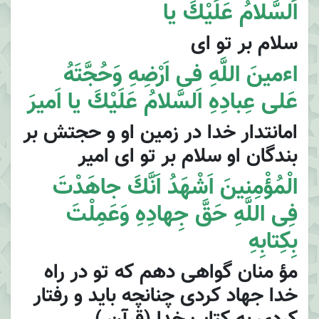
اَلسَّلامُ عَلَيْكَ يا
سلام بر تو اى
اءمينَ اللَّهِ فى اَرْضِهِ وَحُجَّتَهُ
عَلى عِبادِهِ اَلسَّلامُ عَلَيْكَ يا اَميرَ
امانتدار خدا در زمين او و حجتش بر
بندگان او سلام بر تو اى امير
الْمُؤْمِنينَ اَشْهَدُ اَنَّكَ جاهَدْتَ
فِى اللَّهِ حَقَّ جِهادِهِ وَعَمِلْتَ
بِكِتابِهِ
مؤ منان گواهى دهم كه تو در راه
خدا جهاد كردى چنانچه بايد و رفتار