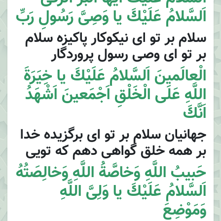
اَلسَّلامُ عَلَيْكَ يا وَصِىَّ رَسُولِ رَبِّ
سلام بر تو اى نيكوكار پاكيزه سلام
بر تو اى وصى رسول پروردگار
الْعالَمينَ اَلسَّلامُ عَلَيْكَ يا خِيَرَةَ
اللَّهِ عَلَى الْخَلْقِ اَجْمَعينَ اَشْهَدُ
اَنَّكَ
جهانيان سلام بر تو اى برگزيده خدا
بر همه خلق گواهى دهم كه تويى
حَبيبُ اللَّهِ وَخاصَّةُ اللَّهِ وَخالِصَتُهُ
اَلسَّلامُ عَلَيْكَ يا وَلِىَّ اللَّهِ
وَمَوْضِعَ