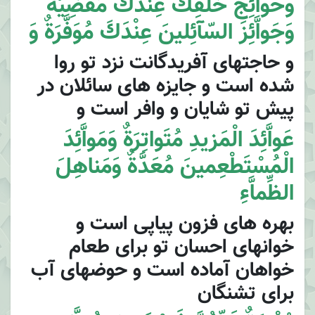
وَحَواَّئِجَ خَلْقِكَ عِنْدَكَ مَقْضِيَّةٌ
وَجَواَّئِزَ السّآئِلينَ عِنْدَكَ مُوَفَّرَةٌ وَ
و حاجتهاى آفريدگانت نزد تو روا
شده است و جايزه هاى سائلان در
پيش تو شايان و وافر است و
عَواَّئِدَ الْمَزيدِ مُتَواتِرَةٌ وَمَواَّئِدَ
الْمُسْتَطْعِمينَ مُعَدَّةٌ وَمَناهِلَ
الظِّماَّءِ
بهره هاى فزون پياپى است و
خوانهاى احسان تو براى طعام
خواهان آماده است و حوضهاى آب
براى تشنگان