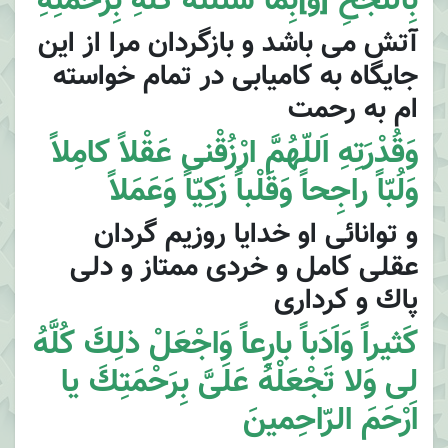
بِالنُّجْحِ [وَ]بِما سَئَلْتُهُ كُلِّهِ بِرَحْمَتِهِ
آتش مى باشد و بازگردان مرا از اين
جايگاه به كاميابى در تمام خواسته
ام به رحمت
وَقُدْرَتِهِ اَللّهُمَّ ارْزُقْنى عَقْلاً كامِلاً
وَلُبّاً راجِحاً وَقَلْباً زَكِيّاً وَعَمَلاً
و توانائى او خدايا روزيم گردان
عقلى كامل و خردى ممتاز و دلى
پاك و كردارى
كَثيراً وَاَدَباً بارِعاً وَاجْعَلْ ذلِكَ كُلَّهُ
لى وَلا تَجْعَلْهُ عَلَىَّ بِرَحْمَتِكَ يا
اَرْحَمَ الرّاحِمينَ