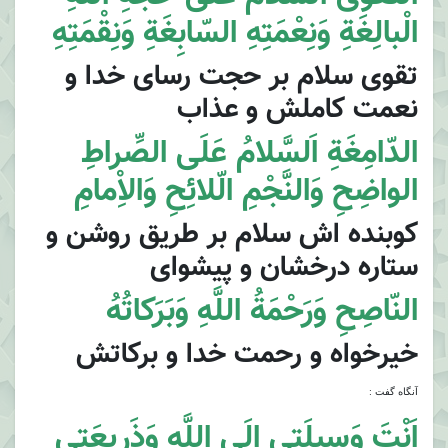
الْبالِغَةِ وَنِعْمَتِهِ السّابِغَةِ وَنِقْمَتِهِ
تقوى سلام بر حجت رساى خدا و
نعمت كاملش و عذاب
الدّامِغَةِ اَلسَّلامُ عَلَى الصِّراطِ
الواضِحِ وَالنَّجْمِ الّلائِحِ وَالاِْمامِ
كوبنده اش سلام بر طريق روشن و
ستاره درخشان و پيشواى
النّاصِحِ وَرَحْمَةُ اللَّهِ وَبَرَكاتُهُ
خيرخواه و رحمت خدا و بركاتش
آنگاه گفت :
اَنْتَ وَسيلَتى اِلَى اللَّهِ وَذَريعَتى