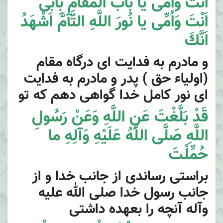
اَنْتَ وَاُمِّى يا بابَ الْمَقامِ بِاَبى
اَنْتَ وَاُمِّى يا نُورَ اللَّهِ التّآمَّ اَشْهَدُ
اَنَّكَ
و مادرم به فدايت اى درگاه مقام
(اولياء حق ) پدر و مادرم به فدايت
اى نور كامل خدا گواهى دهم كه تو
قَدْ بَلَّغْتَ عَنِ اللَّهِ وَعَنْ رَسُولِ
اللَّهِ صَلَّى اللَّهُ عَلَيْهِ وَآلِهِ ما
حُمِّلْتَ
براستى رساندى از جانب خدا و از
جانب رسول خدا صلى الله عليه
وآله آنچه را بعهده داشتى