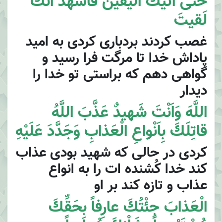
حَتّى اَتيكَ الْيَقينُ فَاَشْهَدُ اَنَّكَ
لَقيتَ
غصب كردند بردبارى كردى به اميد
پاداش خدا تا مرگت فرا رسيد و
گواهى دهم كه براستى تو خدا را
ديدار
اللَّهَ وَاَنْتَ شَهيدٌ عَذَّبَ اللَّهُ
قاتِلَكَ بِاَنْواعِ الْعَذابِ وَجَدَّدَ عَلَيْهِ
كردى در حالى كه شهيد بودى عذاب
كند خدا كُشنده ات را به انواع
عذاب و تازه كند بر او
الْعَذابَ جِئْتُكَ عارِفاً بِحَقِّكَ