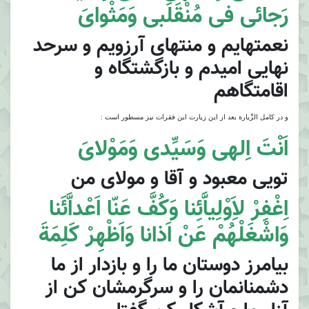
رَجائى فى مُنْقَلَبى وَمَثْواىَ
نعمتهايم و منتهاى آرزويم و سرحد
نهايى اميدم و بازگشتگاه و
اقامتگاهم
و در كامل الزِّيارة بعد از اين زيارت اين فقرات نيز مسطور است :
اَنْتَ اِلهى وَسَيِّدى وَمَوْلاىَ
تويى معبود و آقا و مولاى من
اِغْفِرْ لاَِوْلِياَّئِنا وَكُفَّ عَنّا اَعْداَّئَنا
وَاشْغَلْهُمْ عَنْ اَذانا وَاَظْهِرْ كَلِمَةَ
بيامرز دوستان ما را و بازدار از ما
دشمنانمان را و سرگرمشان كن از