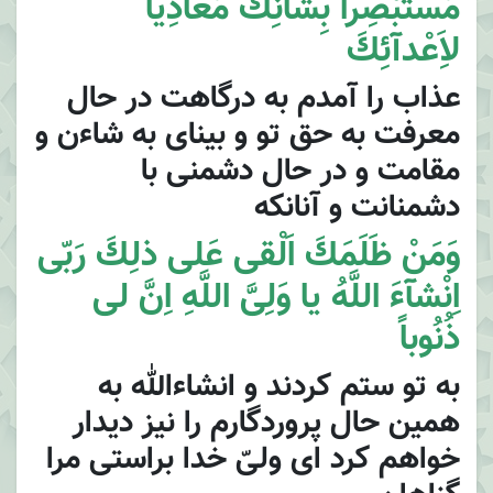
مُسْتَبْصِراً بِشَاْنِكَ مُعادِياً
لاَِعْدآئِكَ
عذاب را آمدم به درگاهت در حال
معرفت به حق تو و بيناى به شاءن و
مقامت و در حال دشمنى با
دشمنانت و آنانكه
وَمَنْ ظَلَمَكَ اَلْقى عَلى ذلِكَ رَبّى
اِنْشآءَ اللَّهُ يا وَلِىَّ اللَّهِ اِنَّ لى
ذُنُوباً
به تو ستم كردند و انشاءالله به
همين حال پروردگارم را نيز ديدار
خواهم كرد اى ولىّ خدا براستى مرا