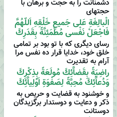
دشمنانت را به حجت و برهان با
حجتهاى
الْبالِغَةِ عَلى جَميعِ خَلْقِهِ اَللّهُمَّ
فَاجْعَلْ نَفْسى مُطْمَئِنَّةً بِقَدَرِكَ
رساى ديگرى كه با تو بود بر تمامى
خلق خود، خدايا قرار ده نفس مرا
آرام به تقديرت
راضِيَةً بِقَضاَّئِكَ مُولَعَةً بِذِكْرِكَ
وَدُعاَّئِكَ مُحِبَّةً لِصَفْوَةِ اَوْلِياَّئِكَ
و خوشنود به قضايت و حريص به
ذكر و دعايت و دوستدار برگزيدگان
دوستانت