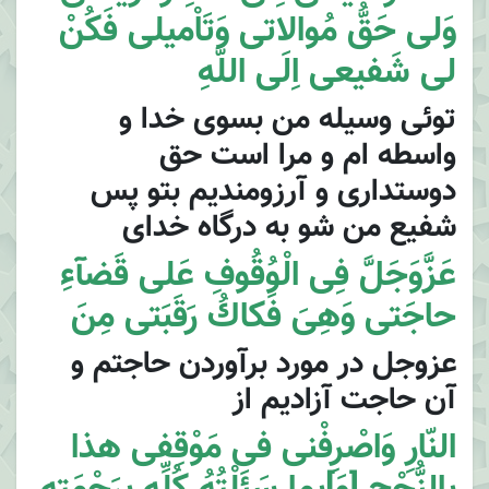
وَلى حَقُّ مُوالاتى وَتَاْميلى فَكُنْ
لى شَفيعى اِلَى اللَّهِ
توئى وسيله من بسوى خدا و
واسطه ام و مرا است حق
دوستدارى و آرزومنديم بتو پس
شفيع من شو به درگاه خداى
عَزَّوَجَلَّ فِى الْوُقُوفِ عَلى قَضآءِ
حاجَتى وَهِىَ فَكاكُ رَقَبَتى مِنَ
عزوجل در مورد برآوردن حاجتم و
آن حاجت آزاديم از
النّارِ وَاصْرِفْنى فى مَوْقِفى هذا