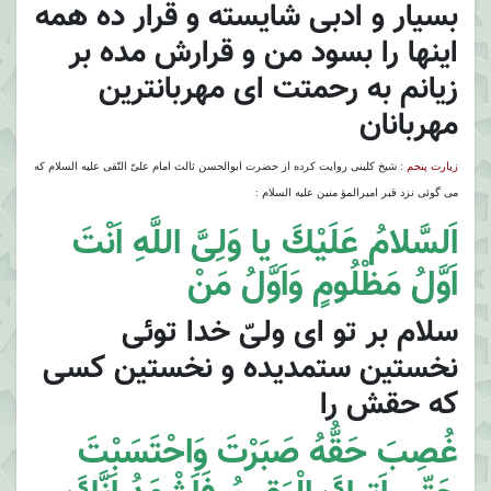
بسيار و ادبى شايسته و قرار ده همه
اينها را بسود من و قرارش مده بر
زيانم به رحمتت اى مهربانترين
مهربانان
زيارت پنجم :
شيخ كلينى روايت كرده از حضرت ابوالحسن ثالث امام علىّ النّقى عليه السلام كه
مى گوئى نزد قبر اميرالمؤ منين عليه السلام :
اَلسَّلامُ عَلَيْكَ يا وَلِىَّ اللَّهِ اَنْتَ
اَوَّلُ مَظْلُومٍ وَاَوَّلُ مَنْ
سلام بر تو اى ولىّ خدا توئى
نخستين ستمديده و نخستين كسى
كه حقش را
غُصِبَ حَقُّهُ صَبَرْتَ وَاحْتَسَبْتَ