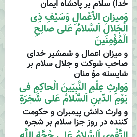
خدا) سلام بر پادشاه ايمان
وَميزانِ الاَْعْمالِ وَسَيْفِ ذِى
الْجَلالِ اَلسَّلامُ عَلى صالِحِ
الْمُؤْمِنينَ
و ميزان اعمال و شمشير خداى
صاحب شوكت و جلال سلام بر
شايسته مؤ منان
وَوارِثِ عِلْمِ النَّبِيّينَ الْحاكِمِ فى
يَوْمِ الدّينِ اَلسَّلامُ عَلى شَجَرَةِ
و وارث دانش پيمبران و حكومت
كننده در روز جزا سلام بر شجره
التَّقْوى اَلسَّلامُ عَلى حُجَّةِ اللَّهِ