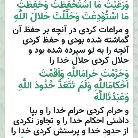
وَرَعَيْتَ مَا اسْتُحْفِظْتَ وَحَفِظْتَ
مَا اسْتُوْدِعْتَ وَحَلَّلْتَ حَلالَ اللَّهِ
و مراعات كردى در آنچه بر حفظ آن
گماشته شده بودى و حفظ كردى
آنچه را به تو سپرده شده بود و
حلال كردى حلال خدا را
وَحَرَّمْتَ حَرامَاللَّهِ وَاَقَمْتَ
اَحْكامَاللَّهِ وَلَمْ تَتَعَدَّ حُدُودَ اللَّهِ
وَعَبَدْتَاللَّهَ
و حرام كردى حرام خدا را و بپا
داشتى احكام خدا را و تجاوز نكردى
از حدود خدا و پرستش كردى خدا را