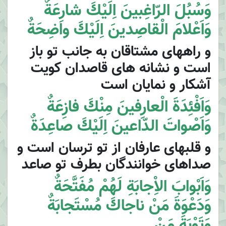
وَسُبُلَ الرّاغِبينَ اِلَيْكَ شارِعَةٌ
وَاَعْلامَ الْقاصِدينَ اِلَيْكَ واضِحَةٌ
و راههاى مشتاقان به جانب تو باز
است و نشانه هاى قاصدان كويت
آشكار و نمايان است
وَاَفْئِدَةَ الْعارِفينَ مِنْكَ فازِعَةٌ
وَاَصْواتَ الدّاعينَ اِلَيْكَ صاعِدَةٌ
و قلبهاى عارفان از تو ترسان است و
صداهاى خوانندگان بطرف تو صاعد
وَاَبْوابَ الاِْجابَةِ لَهُمْ مُفَتَّحَةٌ
وَدَعْوَةَ مَنْ ناجاكَ مُسْتَجابَةٌ
وَتَوْبَةَ مَنْ