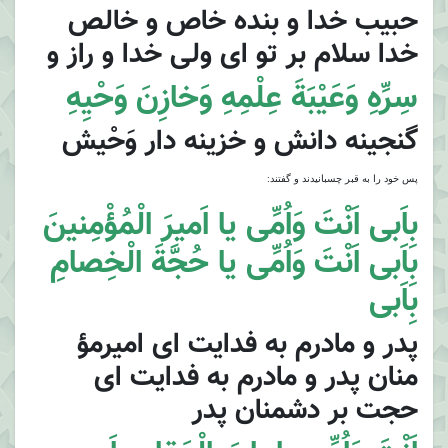
حبيب خدا و بنده خاص و خالص
خدا سلام بر تو اى ولى خدا و راز و
سِرِّهِ وَعَيْبَةَ عِلْمِهِ وَخازِنَ وَحْيِهِ
گنجينه دانش و خزينه دار وَحْيش
پس خود را به قبر چسبانيدند و گفتند:
بِاَبى اَنْتَ وَاُمِّى يا اَميرَ الْمُؤْمِنينَ
بِاَبى اَنْتَ وَاُمِّى يا حُجَّةَ الْخِصامِ
بِاَبى
پدر و مادرم به فدايت اى اميرمؤ
منان پدر و مادرم به فدايت اى
حجت بر دشمنان پدر