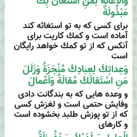
وَالاِْعانَةَ لِمَنِ اسْتَعانَ بِكَ
مَبْذُولَةٌ
براى كسى كه به تو استغاثه كند
آماده است و كمك كاريت براى
آنكس كه از تو كمك خواهد رايگان
است
وَعِداتِكَ لِعِبادِكَ مُنْجَزَةٌ وَزَلَلَ
مَنِ اسْتَقالَكَ مُقالَةٌ وَاَعْمالَ
و وعده هايى كه به بندگانت دادى
وفايش حتمى است و لغزش كسى
كه از تو پوزش طلبد بخشوده است
و كارهاى