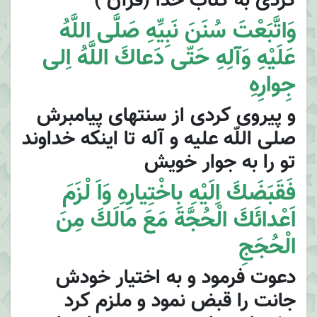
كردى به كتاب خدا (قرآن )
وَاتَّبَعْتَ سُنَنَ نَبِيِّهِ صَلَّى اللَّهُ
عَلَيْهِ وَآلِهِ حَتّى دَعاكَ اللَّهُ اِلى
جِوارِهِ
و پيروى كردى از سنتهاى پيامبرش
صلى اللّه عليه و آله تا اينكه خداوند
تو را به جوار خويش
فَقَبَضَكَ اِلَيْهِ بِاخْتِيارِهِ وَاَ لْزَمَ
اَعْدائَكَ الْحُجَّةَ مَعَ مالَكَ مِنَ
الْحُجَجِ
دعوت فرمود و به اختيار خودش
جانت را قبض نمود و ملزم كرد