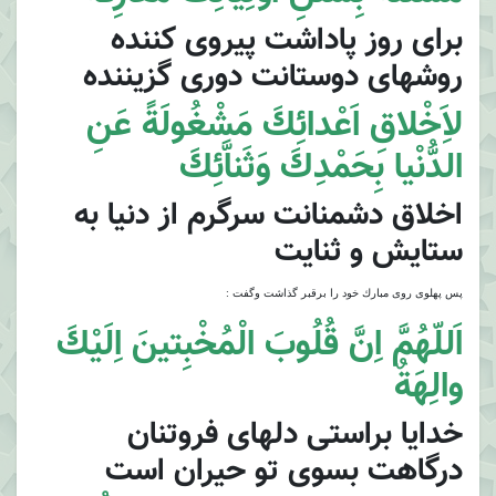
براى روز پاداشت پيروى كننده
روشهاى دوستانت دورى گزيننده
لاَِخْلاقِ اَعْدائِكَ مَشْغُولَةً عَنِ
الدُّنْيا بِحَمْدِكَ وَثَناَّئِكَ
اخلاق دشمنانت سرگرم از دنيا به
ستايش و ثنايت
پس پهلوى روى مبارك خود را برقبر گذاشت وگفت :
اَللّهُمَّ اِنَّ قُلُوبَ الْمُخْبِتينَ اِلَيْكَ
والِهَةٌ
خدايا براستى دلهاى فروتنان
درگاهت بسوى تو حيران است