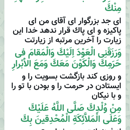
مِنْكَ
اى جد بزرگوار اى آقاى من اى
پاكيزه و اى پاك قرار ندهد خدا اين
زيارت را آخرين مرتبه از زيارتت
وَرَزَقَنِى الْعَوْدَ اِلَيْكَ وَالْمَقامَ فى
حَرَمِكَ وَالْكَوْنَ مَعَكَ وَمَعَ الاَْبْرارِ
و روزى كند بازگشت بسويت را و
ايستادن در حرمت را و بودن با تو را
و با نيكان
مِنْ وُلْدِكَ صَلَّى اللَّهُ عَلَيْكَ
وَعَلَى الْمَلاَّئِكَةِ الْمُحْدِقينَ بِكَ