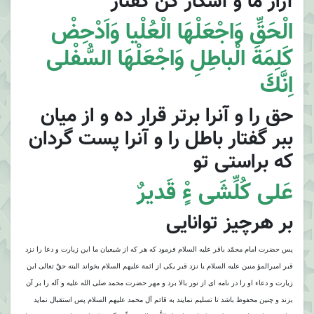
آزار ما و آشكار كن گفتار
الْحَقِّ وَاجْعَلْهَا الْعُلْيا وَاَدْحِضْ
كَلِمَةَ الْباطِلِ وَاجْعَلْهَا السُّفْلى
اِنَّكَ
حق را و آنرا برتر قرار ده و از ميان
ببر گفتار باطل را و آنرا پست گردان
كه براستى تو
عَلى كُلِّشَى ءٍْ قَديرٌ
بر هرچيز توانايى
پس حضرت امام محمّد باقر عليه السلام فرمود كه هر كه از شيعيان ما اين زيارت و دعا را نزد
قبر اميرالمؤ منين عليه السلام يا نزد قبر يكى از ائمة عليهم السلام بخواند البته حقّ تعالى اين
زيارت و دعاء او را در نامه اى از نور بالا برد و مهر حضرت محمد صلى الله عليه و آله را بر آن
بزند و چنين محفوظ باشد تا تسليم نمايند به قائم آل محمد عليهم السلام پس استقبال نمايد