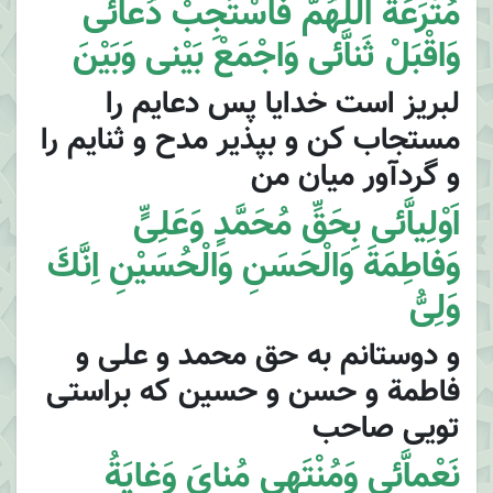
مُتْرَعَةٌ اَللّهُمَّ فَاسْتَجِبْ دُعاَّئى
وَاقْبَلْ ثَناَّئى وَاجْمَعْ بَيْنى وَبَيْنَ
لبريز است خدايا پس دعايم را
مستجاب كن و بپذير مدح و ثنايم را
و گردآور ميان من
اَوْلِياَّئى بِحَقِّ مُحَمَّدٍ وَعَلِىٍّ
وَفاطِمَةَ وَالْحَسَنِ وَالْحُسَيْنِ اِنَّكَ
وَلِىُّ
و دوستانم به حق محمد و على و
فاطمة و حسن و حسين كه براستى
تويى صاحب
نَعْماَّئى وَمُنْتَهى مُناىَ وَغايَةُ