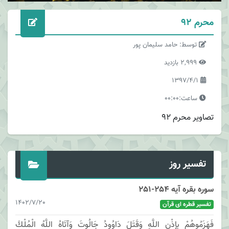
محرم 92
توسط: حامد سلیمان پور
2,999 بازدید
1397/4/1
ساعت:00:00
تصاویر محرم 92
تفسیر روز
سوره بقره آیه 254-251
1402/7/20
تفسیر قطره ای قرآن
فَهَزَمُوهُمْ بِإِذْنِ اللَّهِ وَقَتَلَ دَاوُودُ جَالُوتَ وَآتَاهُ اللَّهُ الْمُلْكَ