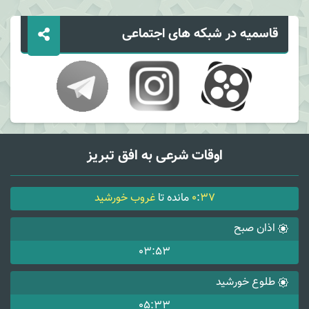
قاسمیه در شبکه های اجتماعی
اوقات شرعی به افق تبریز
37
:
0
مانده تا
غروب خورشید
اذان صبح
03:53
طلوع خورشید
05:33