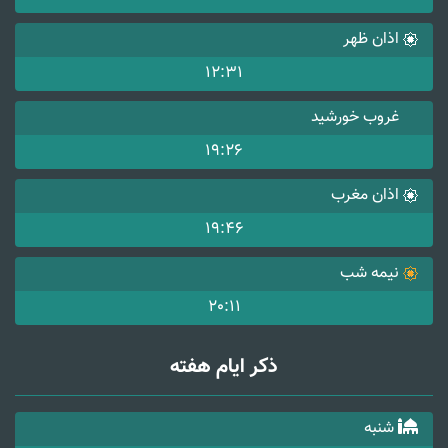
اذان ظهر
12:31
غروب خورشید
19:26
اذان مغرب
19:46
نیمه شب
20:11
ذکر ایام هفته
شنبه