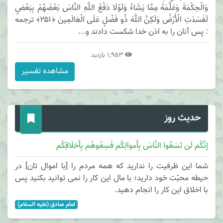
وَالْحِكْمَةَ وَعَلَّمَهُ مِمَّا يَشَاءُ وَلَوْلَا دَفْعُ اللَّهِ النَّاسَ بَعْضَهُمْ بِبَعْضٍ
لَفَسَدَتِ الْأَرْضُ وَلَكِنَّ اللَّهَ ذُو فَضْلٍ عَلَى الْعَالَمِينَ ﴿۲۵۱﴾ ترجمه
: پس آنان را به اذن خدا شكست دادند و...
1,953 بازدید
مشاهده تفسیر
حدیث روز
إنَّکُم لَن تَسَعُوا النَّاسَ بِأَموالِکُم فَسِعُوهُم بِأَخلَاقِکُم
شما این ظرفیت را ندارید که همه مردم را [با اموال تان] در
حیطه محبّت خود دارید؛ با مال این کار را نمی توانید بکنید پس
با اخلاق این کار را انجام دهید.
امام صادق (علیه السلام)