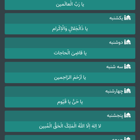
یا رَبَّ الْعالَمین
یکشنبه
یا ذَالْجَلالِ وَالْاِکْرام
دوشنبه
یا قاضِیَ الْحاجات
سه شنبه
یا اَرْحَمَ الرّاحِمین
چهارشنبه
یا حَیُّ یا قَیّوم
پنجشنبه
لا اِلهَ اِلّا اللهُ الْمَلِکُ الْحَقُّ الْمُبین